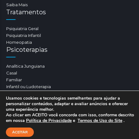
Saiba Mais
Tratamentos
Psiquiatria Geral
Psiquiatria Infantil
Homeopatia
Psicoterapias
Analítica Junguiana
Casal
Familiar
Infantil ou Ludoterapia
Psicoterapia
Usamos cookies e tecnologias semelhantes para ajudar a
personalizar conteúdos, adaptar e avaliar anúncios e oferecer
uma experiência melhor.
Ao clicar em ACEITO você concorda com isso, conforme descrito
Essência da Mente 2024. Todos os direitos
em nossa
Política de Privacidade
e
Termos de Uso do Site
.
reservados.
011 97085-4995
ACEITAR