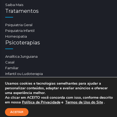
Saiba Mais
Tratamentos
Psiquiatria Geral
Psiquiatria Infantil
Homeopatia
Psicoterapias
Analítica Junguiana
Casal
Familiar
Infantil ou Ludoterapia
Psicoterapia
Usamos cookies e tecnologias semelhantes para ajudar a
personalizar conteúdos, adaptar e avaliar anúncios e oferecer
uma experiência melhor.
Ao clicar em ACEITO você concorda com isso, conforme descrito
Essência da Mente 2024. Todos os direitos
em nossa
Política de Privacidade
e
Termos de Uso do Site
.
reservados.
011 97085-4995
ACEITAR