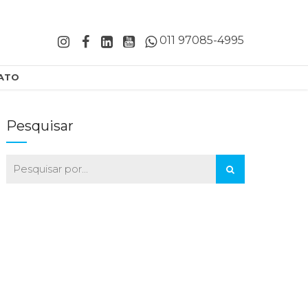
011 97085-4995
ATO
Pesquisar