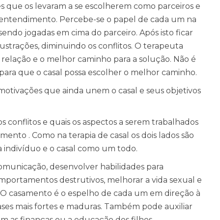
tes que os levaram a se escolherem como parceiros e
entendimento. Percebe-se o papel de cada um na
sendo jogadas em cima do parceiro. Após isto ficar
rustrações, diminuindo os conflitos. O terapeuta
da relação e o melhor caminho para a solução. Não é
ra que o casal possa escolher o melhor caminho.
otivações que ainda unem o casal e seus objetivos
conflitos e quais os aspectos a serem trabalhados
ento . Como na terapia de casal os dois lados são
 indivíduo e o casal como um todo.
 comunicação, desenvolver habilidades para
portamentos destrutivos, melhorar a vida sexual e
. O casamento é o espelho de cada um em direção à
bases mais fortes e maduras. Também pode auxiliar
 as finanças ou a educação dos filhos.