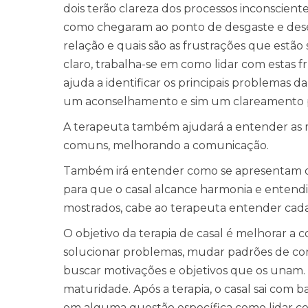
dois terão clareza dos processos inconscien
como chegaram ao ponto de desgaste e des
relação e quais são as frustrações que estão 
claro, trabalha-se em como lidar com estas f
ajuda a identificar os principais problemas 
um aconselhamento e sim um clareamento pa
A terapeuta também ajudará a entender as m
comuns, melhorando a comunicação.
Também irá entender como se apresentam os 
para que o casal alcance harmonia e entendim
mostrados, cabe ao terapeuta entender cada
O objetivo da terapia de casal é melhorar a
solucionar problemas, mudar padrões de com
buscar motivações e objetivos que os unam
maturidade. Após a terapia, o casal sai com 
em alguma questão específica como lidar com