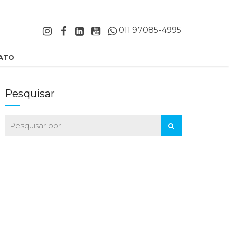
011 97085-4995
ATO
Pesquisar