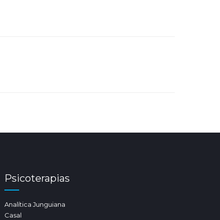
Psicoterapias
Analítica Junguiana
Casal