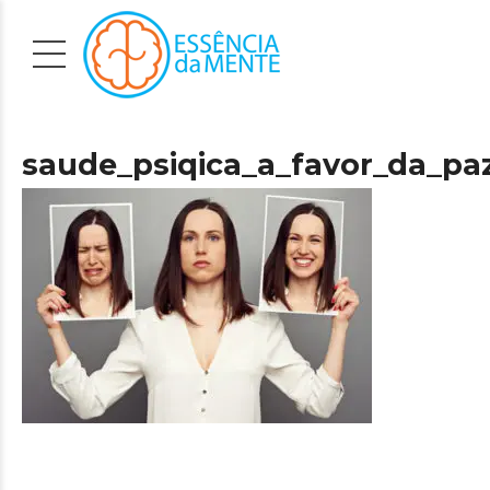
saude_psiqica_a_favor_da_pa