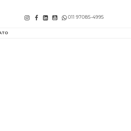
011 97085-4995
ATO