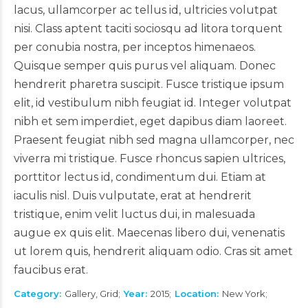
lacus, ullamcorper ac tellus id, ultricies volutpat
nisi. Class aptent taciti sociosqu ad litora torquent
per conubia nostra, per inceptos himenaeos.
Quisque semper quis purus vel aliquam. Donec
hendrerit pharetra suscipit. Fusce tristique ipsum
elit, id vestibulum nibh feugiat id. Integer volutpat
nibh et sem imperdiet, eget dapibus diam laoreet.
Praesent feugiat nibh sed magna ullamcorper, nec
viverra mi tristique. Fusce rhoncus sapien ultrices,
porttitor lectus id, condimentum dui. Etiam at
iaculis nisl. Duis vulputate, erat at hendrerit
tristique, enim velit luctus dui, in malesuada
augue ex quis elit. Maecenas libero dui, venenatis
ut lorem quis, hendrerit aliquam odio. Cras sit amet
faucibus erat.
Category
Gallery, Grid
Year
2015
Location
New York